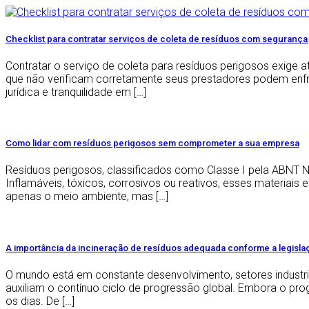
Checklist para contratar serviços de coleta de resíduos com segurança 
Contratar o serviço de coleta para resíduos perigosos exige 
que não verificam corretamente seus prestadores podem enfrent
jurídica e tranquilidade em […]
Como lidar com resíduos perigosos sem comprometer a sua empresa
Resíduos perigosos, classificados como Classe I pela ABNT N
Inflamáveis, tóxicos, corrosivos ou reativos, esses materia
apenas o meio ambiente, mas […]
A importância da incineração de resíduos adequada conforme a legisla
O mundo está em constante desenvolvimento, setores industri
auxiliam o contínuo ciclo de progressão global. Embora o p
os dias. De […]