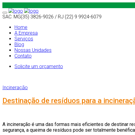
Toggle
SAC: MG(35) 3826-9026 / RJ (22) 9 9924-6079
navigation
Home
A Empresa
Serviços
Blog
Nossas Unidades
Contato
Solicite um orçamento
Incineração
Voltar ao blog
Destinação de resíduos para a incineraç
A incineração é uma das formas mais eficientes de destinar r
segurança, a queima de resíduos pode ser totalmente benéfica