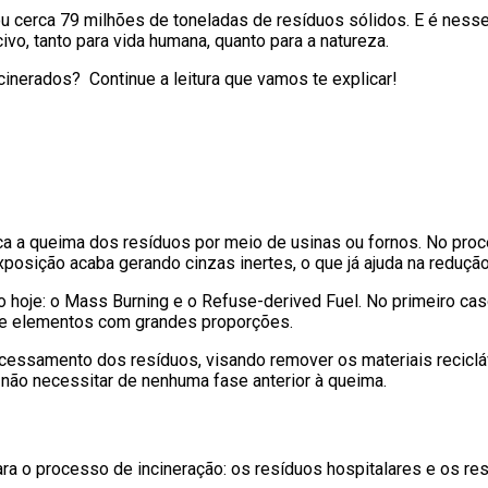
u cerca 79 milhões de toneladas de resíduos sólidos. E é nesse
ivo, tanto para vida humana, quanto para a natureza.
cinerados? Continue a leitura que vamos te explicar!
ca a queima dos resíduos por meio de usinas ou fornos. No pro
posição acaba gerando cinzas inertes, o que já ajuda na reduç
hoje: o Mass Burning e o Refuse-derived Fuel. No primeiro caso
 de elementos com grandes proporções.
cessamento dos resíduos, visando remover os materiais recicláv
r não necessitar de nenhuma fase anterior à queima.
a o processo de incineração: os resíduos hospitalares e os res