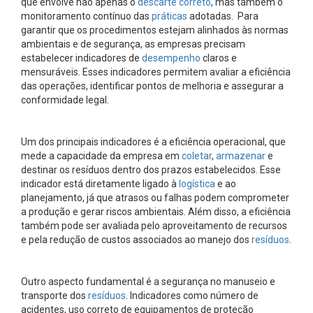
que envolve não apenas o
descarte correto
, mas também o
monitoramento contínuo das
práticas
adotadas. Para
garantir que os procedimentos estejam alinhados às normas
ambientais e de segurança, as empresas precisam
estabelecer indicadores de
desempenho
claros e
mensuráveis. Esses indicadores permitem avaliar a eficiência
das operações, identificar pontos de melhoria e assegurar a
conformidade legal.
Um dos principais indicadores é a eficiência operacional, que
mede a capacidade da empresa em
coletar
,
armazenar
e
destinar os resíduos dentro dos prazos estabelecidos. Esse
indicador está diretamente ligado à
logística
e ao
planejamento, já que atrasos ou falhas podem comprometer
a produção e gerar riscos ambientais. Além disso, a eficiência
também pode ser avaliada pelo aproveitamento de recursos
e pela redução de custos associados ao manejo dos
resíduos
.
Outro aspecto fundamental é a segurança no manuseio e
transporte dos
resíduos
. Indicadores como número de
acidentes, uso correto de equipamentos de proteção