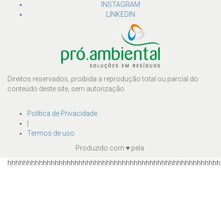
INSTAGRAM
LINKEDIN
Direitos reservados, proibida a reprodução total ou parcial do
conteúdo deste site, sem autorização.
Política de Privacidade
|
Termos de uso
Produzido com
♥
pela
hhhhhhhhhhhhhhhhhhhhhhhhhhhhhhhhhhhhhhhhhhhhhhhhhhhhhh